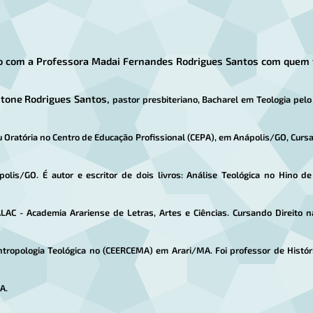
o com a Professora Madai Fernandes Rodrigues Santos com quem te
stone Rodrigues Santos,
pastor presbiteriano, Bacharel em Teologia pel
u Oratória no Centro de Educação Profissional (CEPA), em Anápolis/GO, Cur
polis/GO. É autor e escritor de dois livros: Análise Teológica no Hino d
C - Academia Arariense de Letras, Artes e Ciências. Cursando Direito
ntropologia Teológica no (CEERCEMA)
em Arari/MA. Foi professor de Históri
A.